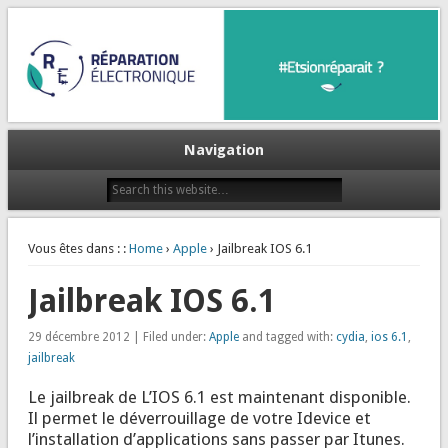
Et si on réparait ?
Réparation Electronique
Navigation
Vous êtes dans : :
Home
›
Apple
› Jailbreak IOS 6.1
Jailbreak IOS 6.1
29 décembre 2012 | Filed under:
Apple
and tagged with:
cydia
,
ios 6.1
,
jailbreak
Le jailbreak de L’IOS 6.1 est maintenant disponible.
Il permet le déverrouillage de votre Idevice et
l’installation d’applications sans passer par Itunes.